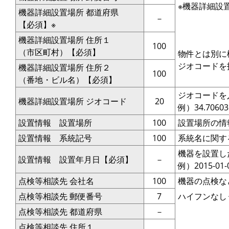
※機器詳細設
機器詳細設置場所 都道府県
－
【必須】※
機器詳細設置場所 住所１
100
（市区町村）【必須】
物件とは別に
ジオコードを
機器詳細設置場所 住所２
100
（番地・ビル名）【必須】
ジオコードを
機器詳細設置場所 ジオコード
20
例）34.706036
設置情報 設置場所
100
設置場所の情
設置情報 系統記号
100
系統名に関す
機器を設置し
設置情報 設置年月日【必須】
－
例）2015-01-
点検等相談先 会社名
100
機器の点検な
点検等相談先 郵便番号
7
ハイフンなし 例
点検等相談先 都道府県
－
点検等相談先 住所１