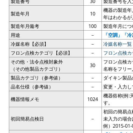
製造番号
30
製造番号を入
機器の製造年月
製造年月
10
年はわかるが
製造年月備考
100
製造年月につ
用途
－
「空調」「冷
冷媒名称【必須】
－
冷媒名称一覧
フロン点検カテゴリ【必須】
－
フロン点検カ
その他・法令点検対象外
フロン点検カ
30
（その他製品カテゴリ）
名称をフリー
製品カテゴリ（参考値）
－
ダイキン製品
品名仕様（参考値）
－
変更・入力し
機器俗称(例
機器情報メモ
1024
す。
初回の簡易点
初回簡易点検日
－
未入力の場合
例）2015-01