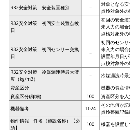
対象となる安
R32安全対策 安全装置種別
－
点検対象外の
初回の安全装
R32安全対策 初回安全装置点検
－
未入力の場合
日
点検対象外の場
初回のセンサ
R32安全対策 初回センサー交換
未入力の場合
－
日
設置年月日が
点検対象外の場
R32安全対策 冷媒漏洩時最大濃
－
冷媒漏洩時最
度（kg/m3）
資産区分
－
機器の資産情
資産区分(詳細)
100
資産区分を入
その他何か記
機器備考
1024
点検整備記録
物件情報 件名（施設名称）【必
100
機器を設置し
須】