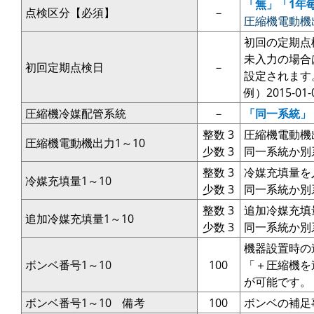
「無」「1年
点検区分【必須】
－
圧縮機電動機
初回の定期点
未入力の場合
初回定期点検日
－
設定されます
例）2015-01
圧縮機冷媒配管系統
－
「同一系統」
整数 3
圧縮機電動機
圧縮機電動機出力1～10
少数 3
同一系統か別
整数 3
冷媒充填量を
冷媒充填量1～10
少数 3
同一系統か別
整数 3
追加冷媒充填
追加冷媒充填量1～10
少数 3
同一系統か別
機器設置時の
ボンベ番号1～10
100
「＋圧縮機を
が可能です。
ボンベ番号1～10 備考
100
ボンベの補足