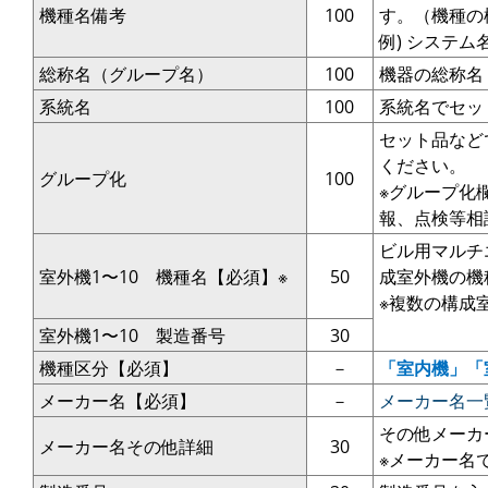
機種名備考
100
す。（機種の
例) システム名:R
総称名（グループ名）
100
機器の総称名
系統名
100
系統名でセッ
セット品など
ください。
グループ化
100
※グループ化
報、点検等相
ビル用マルチ
室外機1〜10 機種名【必須】※
50
成室外機の機
※複数の構成
室外機1〜10 製造番号
30
機種区分【必須】
－
「室内機」「
メーカー名【必須】
－
メーカー名一
その他メーカ
メーカー名その他詳細
30
※メーカー名