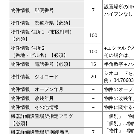
設置場所の情
物件情報 郵便番号
7
ハイフンなし 例
物件情報 都道府県【必須】
－
物件情報 住所１（市区町村）
100
【必須】
物件情報 住所２
※エクセルで
100
（番地・ビル名）【必須】
その場合は、
物件情報 電話番号【必須】
15
半角数字＋ハイ
ジオコードを
物件情報 ジオコード
20
例）34.706036
物件情報 オープン年月
－
物件のオープ
物件情報 改装年月
－
物件の改装年
物件情報 その他情報
－
物件に関する
機器詳細設置場所指定フラグ
「個別」「物
【必須】
「個別」…物
「物件」…物
機器詳細設置場所 郵便番号
7