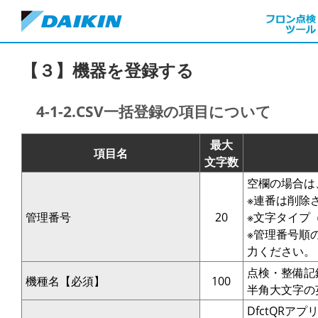
【３】機器を登録する
4-1-2.CSV一括登録の項目について
最大
項目名
文字数
空欄の場合は
※連番は削除
管理番号
20
※文字タイプ（
※管理番号順
力ください。
点検・整備記
機種名【必須】
100
半角大文字の
DfctQR